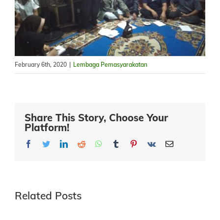
February 6th, 2020
|
Lembaga Pemasyarakatan
Share This Story, Choose Your
Platform!
Facebook
Twitter
LinkedIn
Reddit
Whatsapp
Tumblr
Pinterest
Vk
Email
Related Posts