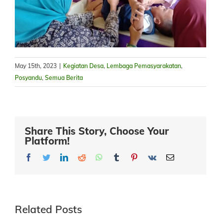
May 15th, 2023
|
Kegiatan Desa
,
Lembaga Pemasyarakatan
,
Posyandu
,
Semua Berita
Share This Story, Choose Your
Platform!
Facebook
Twitter
LinkedIn
Reddit
Whatsapp
Tumblr
Pinterest
Vk
Email
Related Posts