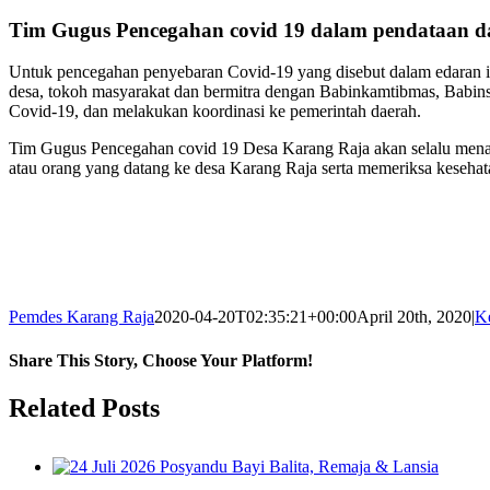
Tim Gugus Pencegahan covid 19 dalam pendataan d
Untuk pencegahan penyebaran Covid-19 yang disebut dalam edaran i
desa, tokoh masyarakat dan bermitra dengan Babinkamtibmas, Babi
Covid-19, dan melakukan koordinasi ke pemerintah daerah.
Tim Gugus Pencegahan covid 19 Desa Karang Raja akan selalu menan
atau orang yang datang ke desa Karang Raja serta memeriksa kesehata
Pemdes Karang Raja
2020-04-20T02:35:21+00:00
April 20th, 2020
|
K
Share This Story, Choose Your Platform!
Facebook
Twitter
LinkedIn
Reddit
Whatsapp
Tumblr
Pinterest
Vk
Email
Related Posts