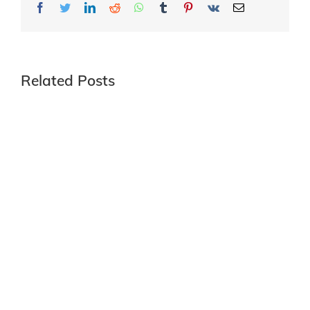
Facebook
Twitter
LinkedIn
Reddit
Whatsapp
Tumblr
Pinterest
Vk
Email
Related Posts