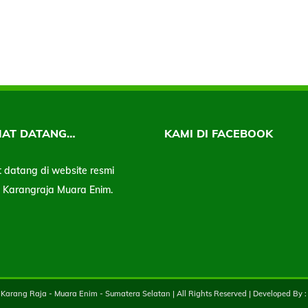
MAT DATANG…
KAMI DI FACEBOOK
 datang di website resmi
Karangraja Muara Enim.
Karang Raja - Muara Enim - Sumatera Selatan | All Rights Reserved | Developed By 