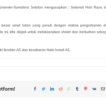
araenim-Sumatera Selatan mengucapkan : Selamat Hari Raya Id
ri besar umat Islam yang penuh dengan makna pengorbanan d
 ini, kita diajak untuk melaksanakan sholat dan berkurban seba
.
i Ibrahim AS dan kesabaran Nabi Ismail AS.
atform!
Facebook
Twitter
LinkedIn
Reddit
Whatsapp
Tumblr
Pinterest
Vk