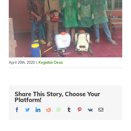
April 20th, 2020
|
Kegiatan Desa
Share This Story, Choose Your
Platform!
Facebook
Twitter
LinkedIn
Reddit
Whatsapp
Tumblr
Pinterest
Vk
Email