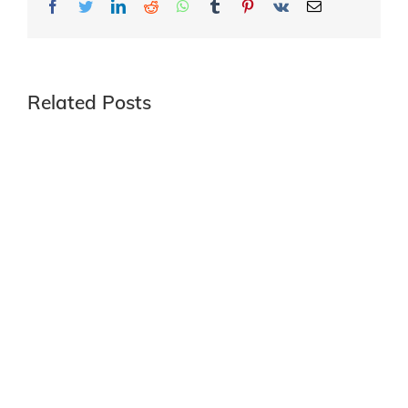
Facebook
Twitter
LinkedIn
Reddit
Whatsapp
Tumblr
Pinterest
Vk
Email
Related Posts